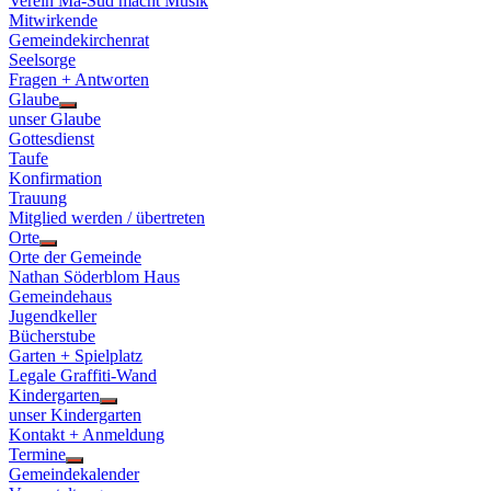
Verein Ma-Süd macht Musik
Mitwirkende
Gemeindekirchenrat
Seelsorge
Fragen + Antworten
Glaube
Show
unser Glaube
sub
Gottesdienst
menu
Taufe
Konfirmation
Trauung
Mitglied werden / übertreten
Orte
Show
Orte der Gemeinde
sub
Nathan Söderblom Haus
menu
Gemeindehaus
Jugendkeller
Bücherstube
Garten + Spielplatz
Legale Graffiti-Wand
Kindergarten
Show
unser Kindergarten
sub
Kontakt + Anmeldung
menu
Termine
Show
Gemeindekalender
sub