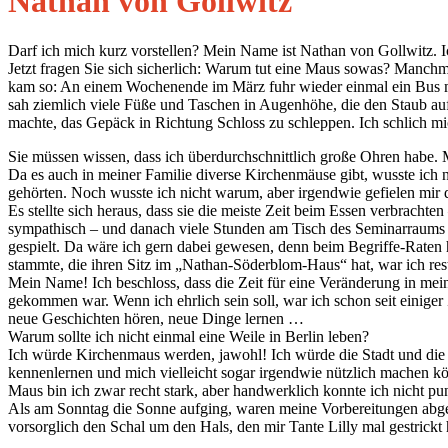
Nathan von Gollwitz
Darf ich mich kurz vorstellen? Mein Name ist Nathan von Gollwitz. 
Jetzt fragen Sie sich sicherlich: Warum tut eine Maus sowas? Manchma
kam so: An einem Wochenende im März fuhr wieder einmal ein Bus mit
sah ziemlich viele Füße und Taschen in Augenhöhe, die den Staub auf
machte, das Gepäck in Richtung Schloss zu schleppen. Ich schlich m
Sie müssen wissen, dass ich überdurchschnittlich große Ohren habe. 
Da es auch in meiner Familie diverse Kirchenmäuse gibt, wusste ich n
gehörten. Noch wusste ich nicht warum, aber irgendwie gefielen mir 
Es stellte sich heraus, dass sie die meiste Zeit beim Essen verbrachten
sympathisch – und danach viele Stunden am Tisch des Seminarraums 
gespielt. Da wäre ich gern dabei gewesen, denn beim Begriffe-Raten 
stammte, die ihren Sitz im „Nathan-Söderblom-Haus“ hat, war ich restl
Mein Name! Ich beschloss, dass die Zeit für eine Veränderung in me
gekommen war. Wenn ich ehrlich sein soll, war ich schon seit einiger Ze
neue Geschichten hören, neue Dinge lernen …
Warum sollte ich nicht einmal eine Weile in Berlin leben?
Ich würde Kirchenmaus werden, jawohl! Ich würde die Stadt und di
kennenlernen und mich vielleicht sogar irgendwie nützlich machen k
Maus bin ich zwar recht stark, aber handwerklich konnte ich nicht pu
Als am Sonntag die Sonne aufging, waren meine Vorbereitungen abgesc
vorsorglich den Schal um den Hals, den mir Tante Lilly mal gestrickt 