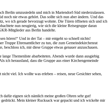
ach Berlin umzusiedeln und mich in Mariendorf-Süd niederzulassen.
üd noch nie etwas gehört. Das sollte sich nun aber ändern. Und das
z, wo ich gerade bevorzugt wohnte. Die Türen öffneten sich und ich
bachtete nun neugierig, wie sich die kleine Reisegruppe daran
GKR-Mitglieder aus Berlin handelte.
n hören!“ Und in der Tat – mir entgeht so schnell nichts!
einer Truppe Ehrenamtlicher zu tun, die zum Gemeindekirchenrat
te, beschloss ich, mir diese Gruppe etwas genauer anzuschauen.
e lange Themenliste abarbeiteten. Abends wurde dann ausgiebig
 Als ich herausfand, dass die Gruppe aus einer Kirchengemeinde
t nicht viel. Ich wollte was erleben – reisen, neue Gesichter sehen,
uch dafür eignen sich nämlich meine großen Ohren sehr gut!
e gedrückt. Mein kleiner Rucksack war gepackt und ich wickelte mir