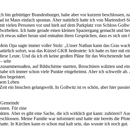
Ich bin gebürtiger Brandenburger, habe aber vor kurzem beschlossen, n
l ist Maus einfach spontan. Aber natürlich hatte ich von Mariendorf-S
 vielen Personen vor und hielt auf dem Parkplatz von Schloss Gollwit
wirbelten. Ich hatte gerade einen kleinen Spaziergang gemacht und beo
ich etwas näher heran und entnahm ihren Gesprächen, dass es sich um 
Mein Opa sagte immer voller Stolz: „Unser Nathan kann das Gras wachse
atürlich sofort, was das Kürzel GKR bedeutete: Ich hatte es hier mit 
diese Leute. Und da ich eh keine großen Pläne für das Wochenende hat
 – sehr
zusammensaßen, auf Bildschirme starrten, Broschüren wälzten und ein
habe ich immer schon viele Punkte eingeheimst. Aber ich schweife ab.
os begeistert.
inem Leben
it ein bisschen gelangweilt. In Gollwitz ist es schön, aber hier passier
e Gemeinde
önnen. Für eine
nkten. Aber es gibt eine Sache, die ich wirklich gut kann: zuhören!! A
hlossen. Meine Familie war informiert und hatte mir bereits die Pfot
hatte. In Kirchen kann es schon mal kalt sein, das wusste ich noch gut.