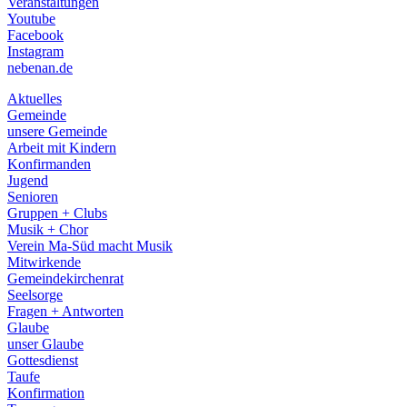
Veranstaltungen
menu
Youtube
Facebook
Instagram
nebenan.de
Aktuelles
Gemeinde
unsere Gemeinde
Arbeit mit Kindern
Konfirmanden
Jugend
Senioren
Gruppen + Clubs
Musik + Chor
Verein Ma-Süd macht Musik
Mitwirkende
Gemeindekirchenrat
Seelsorge
Fragen + Antworten
Glaube
unser Glaube
Gottesdienst
Taufe
Konfirmation