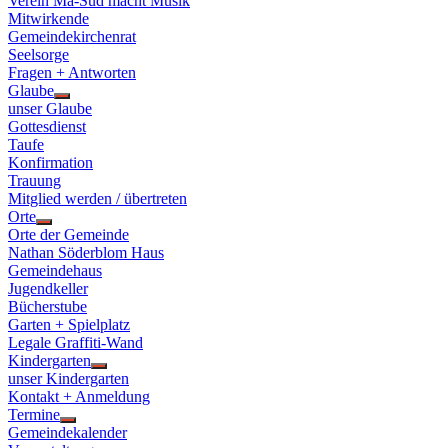
Verein Ma-Süd macht Musik
Mitwirkende
Gemeindekirchenrat
Seelsorge
Fragen + Antworten
Glaube
Show
unser Glaube
sub
Gottesdienst
menu
Taufe
Konfirmation
Trauung
Mitglied werden / übertreten
Orte
Show
Orte der Gemeinde
sub
Nathan Söderblom Haus
menu
Gemeindehaus
Jugendkeller
Bücherstube
Garten + Spielplatz
Legale Graffiti-Wand
Kindergarten
Show
unser Kindergarten
sub
Kontakt + Anmeldung
menu
Termine
Show
Gemeindekalender
sub