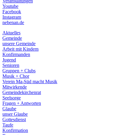
Veranstaltungen
menu
Youtube
Facebook
Instagram
nebenan.de
Aktuelles
Gemeinde
unsere Gemeinde
Arbeit mit Kindern
Konfirmanden
Jugend
Senioren
Gruppen + Clubs
Musik + Chor
Verein Ma-Süd macht Musik
Mitwirkende
Gemeindekirchenrat
Seelsorge
Fragen + Antworten
Glaube
unser Glaube
Gottesdienst
Taufe
Konfirmation