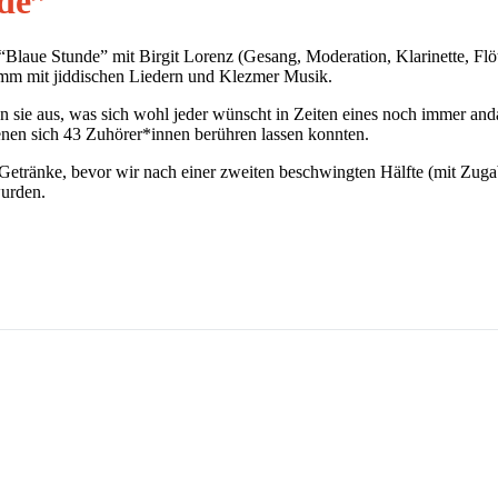
nde”
ie “Blaue Stunde” mit Birgit Lorenz (Gesang, Moderation, Klarinette, F
gramm mit jiddischen Liedern und Klezmer Musik.
en sie aus, was sich wohl jeder wünscht in Zeiten eines noch immer and
enen sich 43 Zuhörer*innen berühren lassen konnten.
 Getränke, bevor wir nach einer zweiten beschwingten Hälfte (mit Zugab
wurden.