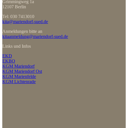
Grimmingweg 1a
12107 Berlin
Tel: 030 7413010
kita@mariendorf-sued.de
Anmeldungen bitte an
kitaanmeldung@mariendorf-sued.de
Links und Infos
EKD
EKBO
KGM Mariendorf
KGM Mariendorf Ost
KGM Marienfelde
KGM Lichtenrade