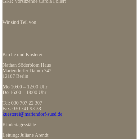
GKR Vorsitzende Carola Follert
Wir sind Teil von
Kirche und Küsterei
Nathan Söderblom Haus
Mariendorfer Damm 342
12107 Berlin
Mo
10:00 – 12:00 Uhr
Do
16:00 – 18:00 Uhr
Tel: 030 707 22 307
Fax: 030 741 93 38
kuesterei@mariendorf-sued.de
Kindertagesstätte
Leitung: Juliane Arendt