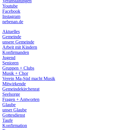
Veranstaltungen
menu
Youtube
Facebook
Instagram
nebenan.de
Aktuelles
Gemeinde
unsere Gemeinde
Arbeit mit Kindern
Konfirmanden
Jugend
Senioren
Gruppen + Clubs
Musik + Chor
Verein Ma-Süd macht Musik
Mitwirkende
Gemeindekirchenrat
Seelsorge
Fragen + Antworten
Glaube
unser Glaube
Gottesdienst
Taufe
Konfirmation