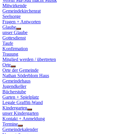
Verein Ma-Süd macht Musik
Mitwirkende
Gemeindekirchenrat
Seelsorge
Fragen + Antworten
Glaube
Show
unser Glaube
sub
Gottesdienst
menu
Taufe
Konfirmation
Trauung
Mitglied werden / übertreten
Orte
Show
Orte der Gemeinde
sub
Nathan Söderblom Haus
menu
Gemeindehaus
Jugendkeller
Bücherstube
Garten + Spielplatz
Legale Graffiti-Wand
Kindergarten
Show
unser Kindergarten
sub
Kontakt + Anmeldung
menu
Termine
Show
Gemeindekalender
sub