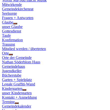
Verein Ma-Süd macht Musik
Mitwirkende
Gemeindekirchenrat
Seelsorge
Fragen + Antworten
Glaube
Show
unser Glaube
sub
Gottesdienst
menu
Taufe
Konfirmation
Trauung
Mitglied werden / übertreten
Orte
Show
Orte der Gemeinde
sub
Nathan Söderblom Haus
menu
Gemeindehaus
Jugendkeller
Bücherstube
Garten + Spielplatz
Legale Graffiti-Wand
Kindergarten
Show
unser Kindergarten
sub
Kontakt + Anmeldung
menu
Termine
Show
Gemeindekalender
sub