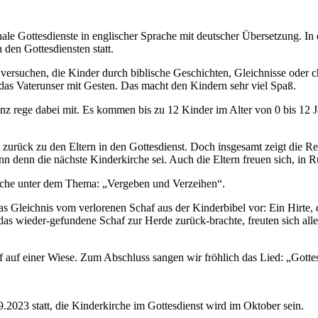
nale Gottesdienste in englischer Sprache mit deutscher Übersetzung. In 
 den Gottesdiensten statt.
 versuchen, die Kinder durch biblische Geschichten, Gleichnisse oder c
das Vaterunser mit Gesten. Das macht den Kindern sehr viel Spaß.
z rege dabei mit. Es kommen bis zu 12 Kinder im Alter von 0 bis 12 Jah
urück zu den Eltern in den Gottesdienst. Doch insgesamt zeigt die Re
n denn die nächste Kinderkirche sei. Auch die Eltern freuen sich, in
kirche unter dem Thema: „Vergeben und Verzeihen“.
s Gleichnis vom verlorenen Schaf aus der Kinderbibel vor: Ein Hirte, de
 das wieder-gefundene Schaf zur Herde zurück-brachte, freuten sich all
f auf einer Wiese. Zum Abschluss sangen wir fröhlich das Lied: „Gotte
9.2023 statt, die Kinderkirche im Gottesdienst wird im Oktober sein.