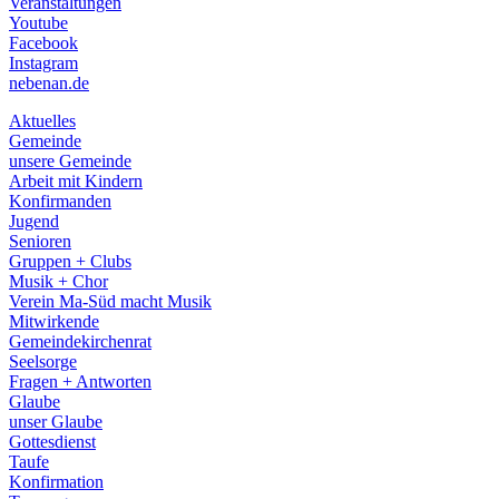
Veranstaltungen
menu
Youtube
Facebook
Instagram
nebenan.de
Aktuelles
Gemeinde
unsere Gemeinde
Arbeit mit Kindern
Konfirmanden
Jugend
Senioren
Gruppen + Clubs
Musik + Chor
Verein Ma-Süd macht Musik
Mitwirkende
Gemeindekirchenrat
Seelsorge
Fragen + Antworten
Glaube
unser Glaube
Gottesdienst
Taufe
Konfirmation