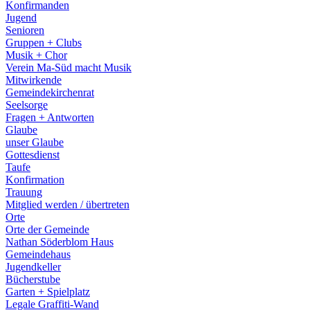
Konfirmanden
Jugend
Senioren
Gruppen + Clubs
Musik + Chor
Verein Ma-Süd macht Musik
Mitwirkende
Gemeindekirchenrat
Seelsorge
Fragen + Antworten
Glaube
unser Glaube
Gottesdienst
Taufe
Konfirmation
Trauung
Mitglied werden / übertreten
Orte
Orte der Gemeinde
Nathan Söderblom Haus
Gemeindehaus
Jugendkeller
Bücherstube
Garten + Spielplatz
Legale Graffiti-Wand