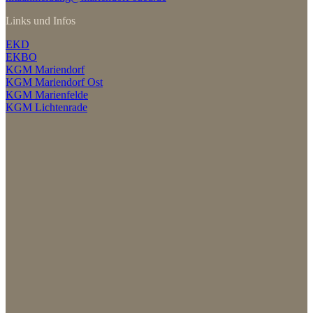
Links und Infos
EKD
EKBO
KGM Mariendorf
KGM Mariendorf Ost
KGM Marienfelde
KGM Lichtenrade