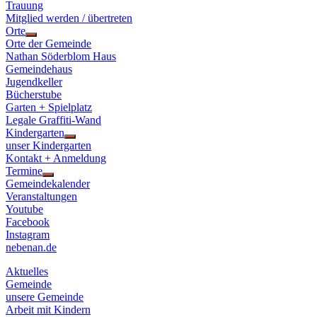
Trauung
Mitglied werden / übertreten
Orte
Show
Orte der Gemeinde
sub
Nathan Söderblom Haus
menu
Gemeindehaus
Jugendkeller
Bücherstube
Garten + Spielplatz
Legale Graffiti-Wand
Kindergarten
Show
unser Kindergarten
sub
Kontakt + Anmeldung
menu
Termine
Show
Gemeindekalender
sub
Veranstaltungen
menu
Youtube
Facebook
Instagram
nebenan.de
Aktuelles
Gemeinde
unsere Gemeinde
Arbeit mit Kindern