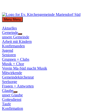
Skip
to
Menu
Menu
content
Aktuelles
Gemeinde
Show
unsere Gemeinde
sub
Arbeit mit Kindern
menu
Konfirmanden
Jugend
Senioren
Gruppen + Clubs
Musik + Chor
Verein Ma-Süd macht Musik
Mitwirkende
Gemeindekirchenrat
Seelsorge
Fragen + Antworten
Glaube
Show
unser Glaube
sub
Gottesdienst
menu
Taufe
Konfirmation