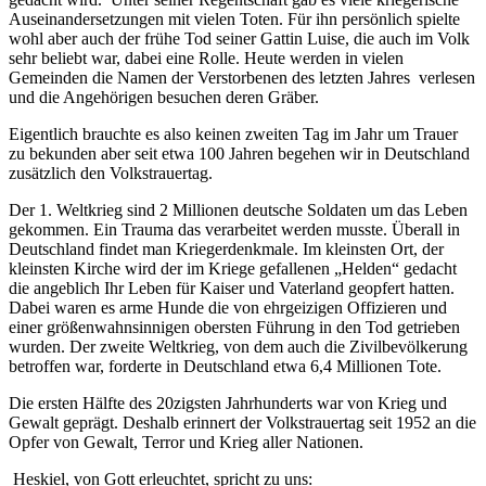
Auseinandersetzungen mit vielen Toten. Für ihn persönlich spielte
wohl aber auch der frühe Tod seiner Gattin Luise, die auch im Volk
sehr beliebt war, dabei eine Rolle. Heute werden in vielen
Gemeinden die Namen der Verstorbenen des letzten Jahres verlesen
und die Angehörigen besuchen deren Gräber.
Eigentlich brauchte es also keinen zweiten Tag im Jahr um Trauer
zu bekunden aber seit etwa 100 Jahren begehen wir in Deutschland
zusätzlich den Volkstrauertag.
Der 1. Weltkrieg sind 2 Millionen deutsche Soldaten um das Leben
gekommen. Ein Trauma das verarbeitet werden musste. Überall in
Deutschland findet man Kriegerdenkmale. Im kleinsten Ort, der
kleinsten Kirche wird der im Kriege gefallenen „Helden“ gedacht
die angeblich Ihr Leben für Kaiser und Vaterland geopfert hatten.
Dabei waren es arme Hunde die von ehrgeizigen Offizieren und
einer größenwahnsinnigen obersten Führung in den Tod getrieben
wurden. Der zweite Weltkrieg, von dem auch die Zivilbevölkerung
betroffen war, forderte in Deutschland etwa 6,4 Millionen Tote.
Die ersten Hälfte des 20zigsten Jahrhunderts war von Krieg und
Gewalt geprägt. Deshalb erinnert der Volkstrauertag seit 1952 an die
Opfer von Gewalt, Terror und Krieg aller Nationen.
Heskiel, von Gott erleuchtet, spricht zu uns: