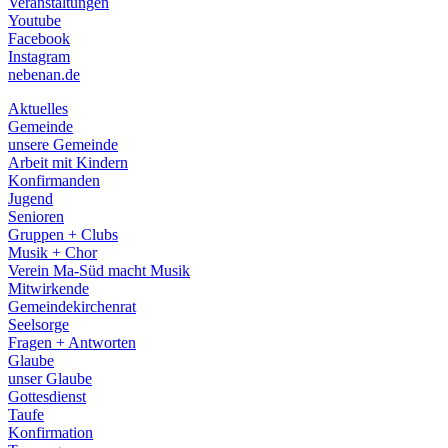
Veranstaltungen
menu
Youtube
Facebook
Instagram
nebenan.de
Aktuelles
Gemeinde
unsere Gemeinde
Arbeit mit Kindern
Konfirmanden
Jugend
Senioren
Gruppen + Clubs
Musik + Chor
Verein Ma-Süd macht Musik
Mitwirkende
Gemeindekirchenrat
Seelsorge
Fragen + Antworten
Glaube
unser Glaube
Gottesdienst
Taufe
Konfirmation