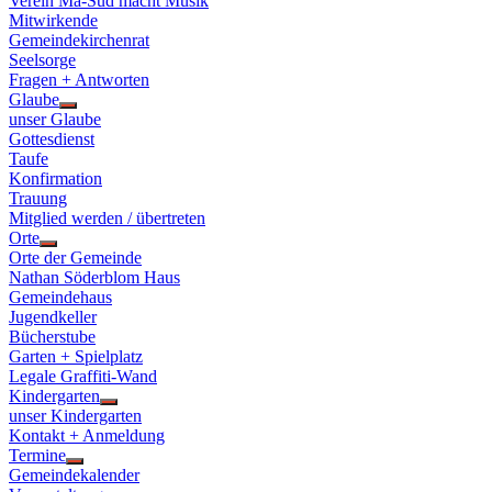
Verein Ma-Süd macht Musik
Mitwirkende
Gemeindekirchenrat
Seelsorge
Fragen + Antworten
Glaube
Show
unser Glaube
sub
Gottesdienst
menu
Taufe
Konfirmation
Trauung
Mitglied werden / übertreten
Orte
Show
Orte der Gemeinde
sub
Nathan Söderblom Haus
menu
Gemeindehaus
Jugendkeller
Bücherstube
Garten + Spielplatz
Legale Graffiti-Wand
Kindergarten
Show
unser Kindergarten
sub
Kontakt + Anmeldung
menu
Termine
Show
Gemeindekalender
sub