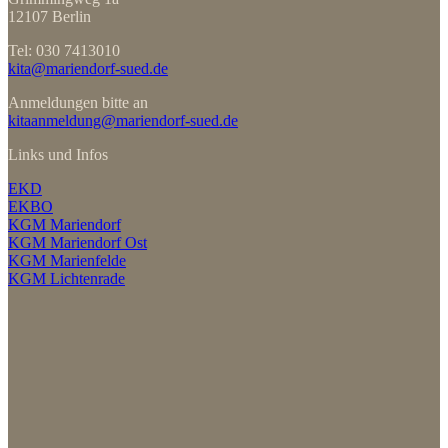
12107 Berlin
Tel: 030 7413010
kita@mariendorf-sued.de
Anmeldungen bitte an
kitaanmeldung@mariendorf-sued.de
Links und Infos
EKD
EKBO
KGM Mariendorf
KGM Mariendorf Ost
KGM Marienfelde
KGM Lichtenrade