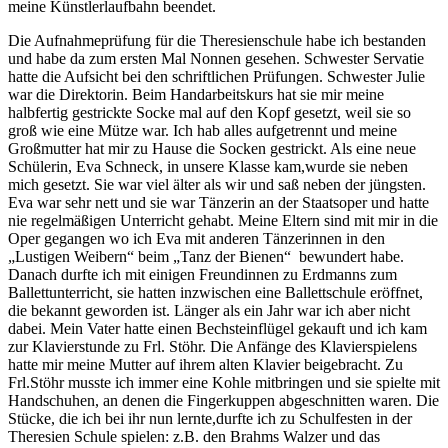
meine Künstlerlaufbahn beendet.
Die Aufnahmeprüfung für die Theresienschule habe ich bestanden
und habe da zum ersten Mal Nonnen gesehen. Schwester Servatie
hatte die Aufsicht bei den schriftlichen Prüfungen. Schwester Julie
war die Direktorin. Beim Handarbeitskurs hat sie mir meine
halbfertig gestrickte Socke mal auf den Kopf gesetzt, weil sie so
groß wie eine Mütze war. Ich hab alles aufgetrennt und meine
Großmutter hat mir zu Hause die Socken gestrickt. Als eine neue
Schülerin, Eva Schneck, in unsere Klasse kam,wurde sie neben
mich gesetzt. Sie war viel älter als wir und saß neben der jüngsten.
Eva war sehr nett und sie war Tänzerin an der Staatsoper und hatte
nie regelmäßigen Unterricht gehabt. Meine Eltern sind mit mir in die
Oper gegangen wo ich Eva mit anderen Tänzerinnen in den
„Lustigen Weibern“ beim „Tanz der Bienen“ bewundert habe.
Danach durfte ich mit einigen Freundinnen zu Erdmanns zum
Ballettunterricht, sie hatten inzwischen eine Ballettschule eröffnet,
die bekannt geworden ist. Länger als ein Jahr war ich aber nicht
dabei. Mein Vater hatte einen Bechsteinflügel gekauft und ich kam
zur Klavierstunde zu Frl. Stöhr. Die Anfänge des Klavierspielens
hatte mir meine Mutter auf ihrem alten Klavier beigebracht. Zu
Frl.Stöhr musste ich immer eine Kohle mitbringen und sie spielte mit
Handschuhen, an denen die Fingerkuppen abgeschnitten waren. Die
Stücke, die ich bei ihr nun lernte,durfte ich zu Schulfesten in der
Theresien Schule spielen: z.B. den Brahms Walzer und das