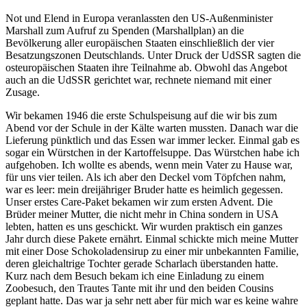
Not und Elend in Europa veranlassten den US-Außenminister
Marshall zum Aufruf zu Spenden (Marshallplan) an die
Bevölkerung aller europäischen Staaten einschließlich der vier
Besatzungszonen Deutschlands. Unter Druck der UdSSR sagten die
osteuropäischen Staaten ihre Teilnahme ab. Obwohl das Angebot
auch an die UdSSR gerichtet war, rechnete niemand mit einer
Zusage.
Wir bekamen 1946 die erste Schulspeisung auf die wir bis zum
Abend vor der Schule in der Kälte warten mussten. Danach war die
Lieferung pünktlich und das Essen war immer lecker. Einmal gab es
sogar ein Würstchen in der Kartoffelsuppe. Das Würstchen habe ich
aufgehoben. Ich wollte es abends, wenn mein Vater zu Hause war,
für uns vier teilen. Als ich aber den Deckel vom Töpfchen nahm,
war es leer: mein dreijähriger Bruder hatte es heimlich gegessen.
Unser erstes Care-Paket bekamen wir zum ersten Advent. Die
Brüder meiner Mutter, die nicht mehr in China sondern in USA
lebten, hatten es uns geschickt. Wir wurden praktisch ein ganzes
Jahr durch diese Pakete ernährt. Einmal schickte mich meine Mutter
mit einer Dose Schokoladensirup zu einer mir unbekannten Familie,
deren gleichaltrige Tochter gerade Scharlach überstanden hatte.
Kurz nach dem Besuch bekam ich eine Einladung zu einem
Zoobesuch, den Trautes Tante mit ihr und den beiden Cousins
geplant hatte. Das war ja sehr nett aber für mich war es keine wahre