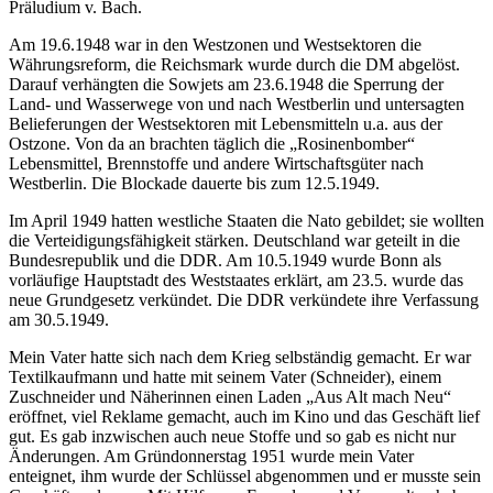
Präludium v. Bach.
Am 19.6.1948 war in den Westzonen und Westsektoren die
Währungsreform, die Reichsmark wurde durch die DM abgelöst.
Darauf verhängten die Sowjets am 23.6.1948 die Sperrung der
Land- und Wasserwege von und nach Westberlin und untersagten
Belieferungen der Westsektoren mit Lebensmitteln u.a. aus der
Ostzone. Von da an brachten täglich die „Rosinenbomber“
Lebensmittel, Brennstoffe und andere Wirtschaftsgüter nach
Westberlin. Die Blockade dauerte bis zum 12.5.1949.
Im April 1949 hatten westliche Staaten die Nato gebildet; sie wollten
die Verteidigungsfähigkeit stärken. Deutschland war geteilt in die
Bundesrepublik und die DDR. Am 10.5.1949 wurde Bonn als
vorläufige Hauptstadt des Weststaates erklärt, am 23.5. wurde das
neue Grundgesetz verkündet. Die DDR verkündete ihre Verfassung
am 30.5.1949.
Mein Vater hatte sich nach dem Krieg selbständig gemacht. Er war
Textilkaufmann und hatte mit seinem Vater (Schneider), einem
Zuschneider und Näherinnen einen Laden „Aus Alt mach Neu“
eröffnet, viel Reklame gemacht, auch im Kino und das Geschäft lief
gut. Es gab inzwischen auch neue Stoffe und so gab es nicht nur
Änderungen. Am Gründonnerstag 1951 wurde mein Vater
enteignet, ihm wurde der Schlüssel abgenommen und er musste sein