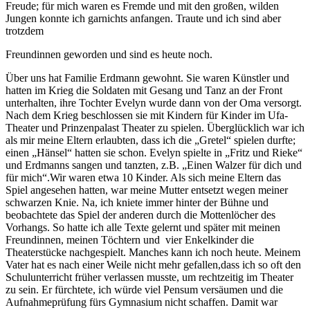
Freude; für mich waren es Fremde und mit den großen, wilden
Jungen konnte ich garnichts anfangen. Traute und ich sind aber
trotzdem
Freundinnen geworden und sind es heute noch.
Über uns hat Familie Erdmann gewohnt. Sie waren Künstler und
hatten im Krieg die Soldaten mit Gesang und Tanz an der Front
unterhalten, ihre Tochter Evelyn wurde dann von der Oma versorgt.
Nach dem Krieg beschlossen sie mit Kindern für Kinder im Ufa-
Theater und Prinzenpalast Theater zu spielen. Überglücklich war ich
als mir meine Eltern erlaubten, dass ich die „Gretel“ spielen durfte;
einen „Hänsel“ hatten sie schon. Evelyn spielte in „Fritz und Rieke“
und Erdmanns sangen und tanzten, z.B. „Einen Walzer für dich und
für mich“.Wir waren etwa 10 Kinder. Als sich meine Eltern das
Spiel angesehen hatten, war meine Mutter entsetzt wegen meiner
schwarzen Knie. Na, ich kniete immer hinter der Bühne und
beobachtete das Spiel der anderen durch die Mottenlöcher des
Vorhangs. So hatte ich alle Texte gelernt und später mit meinen
Freundinnen, meinen Töchtern und vier Enkelkinder die
Theaterstücke nachgespielt. Manches kann ich noch heute. Meinem
Vater hat es nach einer Weile nicht mehr gefallen,dass ich so oft den
Schulunterricht früher verlassen musste, um rechtzeitig im Theater
zu sein. Er fürchtete, ich würde viel Pensum versäumen und die
Aufnahmeprüfung fürs Gymnasium nicht schaffen. Damit war