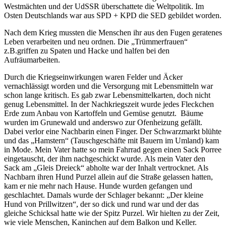
Westmächten und der UdSSR überschattete die Weltpolitik. Im
Osten Deutschlands war aus SPD + KPD die SED gebildet worden.
Nach dem Krieg mussten die Menschen ihr aus den Fugen geratenes
Leben verarbeiten und neu ordnen. Die „Trümmerfrauen“
z.B.griffen zu Spaten und Hacke und halfen bei den
Aufräumarbeiten.
Durch die Kriegseinwirkungen waren Felder und Äcker
vernachlässigt worden und die Versorgung mit Lebensmitteln war
schon lange kritisch. Es gab zwar Lebensmittelkarten, doch nicht
genug Lebensmittel. In der Nachkriegszeit wurde jedes Fleckchen
Erde zum Anbau von Kartoffeln und Gemüse genutzt. Bäume
wurden im Grunewald und anderswo zur Ofenheizung gefällt.
Dabei verlor eine Nachbarin einen Finger. Der Schwarzmarkt blühte
und das „Hamstern“ (Tauschgeschäfte mit Bauern im Umland) kam
in Mode. Mein Vater hatte so mein Fahrrad gegen einen Sack Porree
eingetauscht, der ihm nachgeschickt wurde. Als mein Vater den
Sack am „Gleis Dreieck“ abholte war der Inhalt vertrocknet. Als
Nachbarn ihren Hund Purzel allein auf die Straße gelassen hatten,
kam er nie mehr nach Hause. Hunde wurden gefangen und
geschlachtet. Damals wurde der Schlager bekannt: „Der kleine
Hund von Prillwitzen“, der so dick und rund war und der das
gleiche Schicksal hatte wie der Spitz Purzel. Wir hielten zu der Zeit,
wie viele Menschen, Kaninchen auf dem Balkon und Keller.